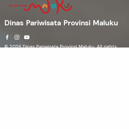
Dinas Pariwisata Provinsi Maluku
© 2026 Dinas Pariwisata Provinsi Maluku. All rights
reserved.
Profil
Tentang Maluku
Visi dan Misi
Struktur Organisasi
Tujuan dan Sasaran
Jadwal Kegiatan
Link Penting